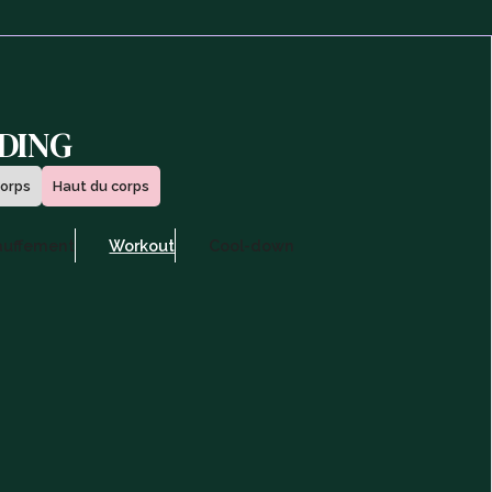
DING
corps
Haut du corps
auffement
Workout
Cool-down