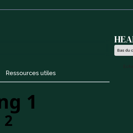
HEA
G
Bas du 
Ech
Ressources utiles
ng 1
 2