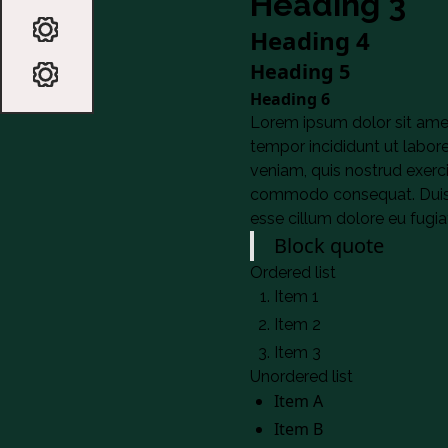
Heading 3
Heading 4
Heading 5
Heading 6
Lorem ipsum dolor sit amet
tempor incididunt ut labor
veniam, quis nostrud exercit
commodo consequat. Duis au
esse cillum dolore eu fugiat
Block quote
Ordered list
Item 1
Item 2
Item 3
Unordered list
Item A
Item B