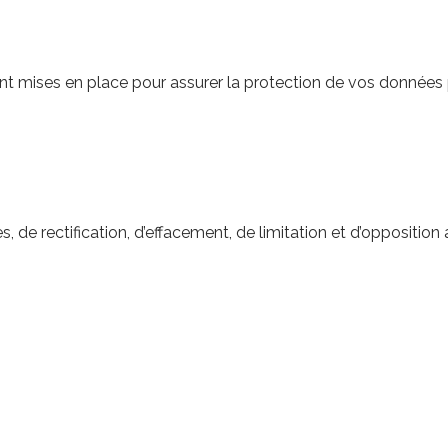
t mises en place pour assurer la protection de vos données pe
de rectification, d’effacement, de limitation et d’oppositio
nnement et améliorer votre expérience. Vous pouvez gérer les 