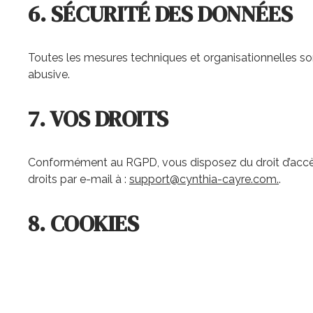
6. SÉCURITÉ DES DONNÉES
Toutes les mesures techniques et organisationnelles son
abusive.
7. VOS DROITS
Conformément au RGPD, vous disposez du droit d’accès, 
droits par e-mail à :
support@cynthia-cayre.com.
.
8. COOKIES
Ce site utilise des cookies pour optimiser son fonctio
navigateur.