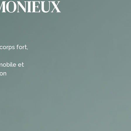
MONIEUX
orps fort,
mobile et
son