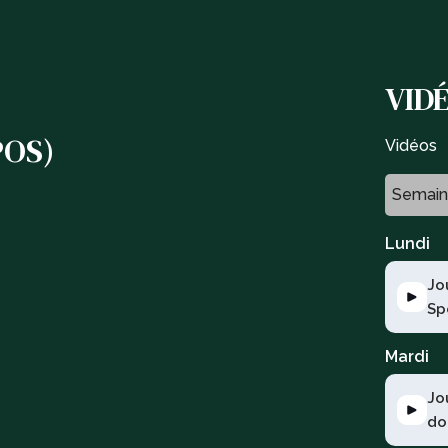
VID
POS)
Vidéos
Semain
Lundi
Jo
Sp
Mardi
Jo
do