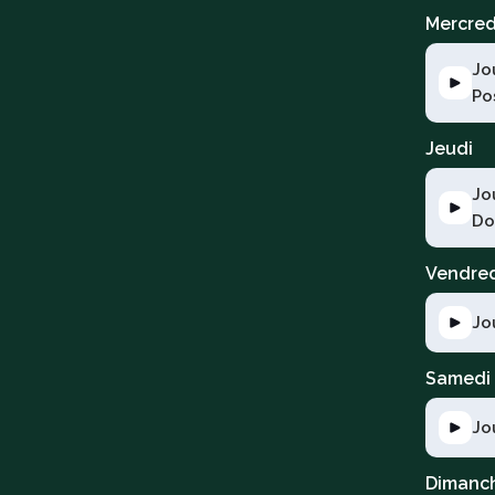
Mercred
Jo
Po
Jeudi
Jo
Do
Vendre
Jo
Samedi
Jo
Dimanc