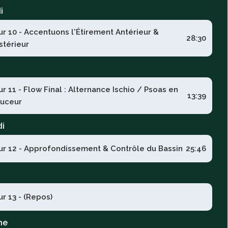
i
ur 10 - Accentuons l'Étirement Antérieur &
28:30
stérieur
ur 11 - Flow Final : Alternance Ischio / Psoas en
13:39
uceur
di
ur 12 - Approfondissement & Contrôle du Bassin
25:46
ur 13 - (Repos)
he