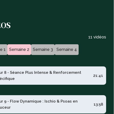
ÉOS
11 vidéos
e 1
Semaine 2
Semaine 3
Semaine 4
ur 8 - Séance Plus Intense & Renforcement
21:41
écifique
ur 9 - Flow Dynamique : Ischio & Psoas en
13:58
uceur