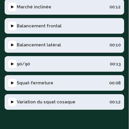
Marché inclinée
00:12
Balancement frontal
Balancement latéral
00:10
90/90
00:13
Squat-fermeture
00:08
Variation du squat cosaque
00:12