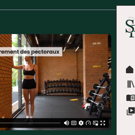
SEM
Choisis 
Séanc
1
Puis to
Echauf
Pu