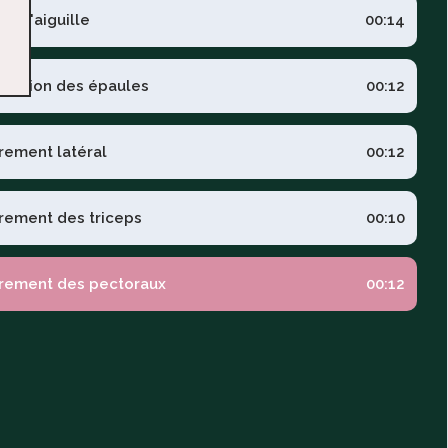
 de l'aiguille
00:14
tension des épaules
00:12
irement latéral
00:12
irement des triceps
00:10
irement des pectoraux
00:12