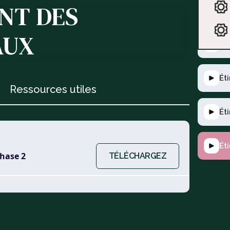
NT DES
Fil
AUX
Ex
Ét
Ressources utiles
Ét
Ét
phase 2
TÉLÉCHARGEZ