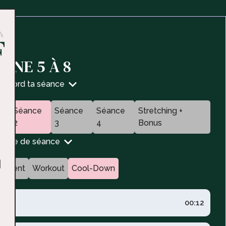
AINE 5 À 8
d'abord ta séance
e
Séance
Séance
Séance
Stretching +
2
3
4
Bonus
n type de séance
fement
Workout
Cool-Down
ppy
00:12