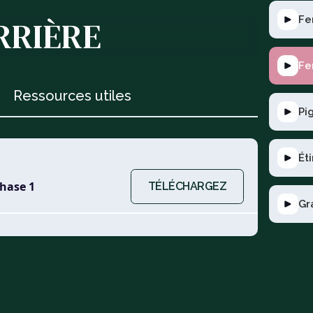
Fe
RRIÈRE
Fe
Ressources utiles
Pi
Ét
phase 1
TÉLÉCHARGEZ
Gr