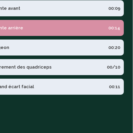
nte avant
00:09
nte arrière
00:14
geon
00:20
irement des quadriceps
00/10
and écart facial
00:11