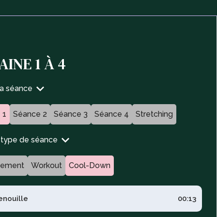
INE 1 À 4
ta séance
 1
Séance 2
Séance 3
Séance 4
Stretching
n type de séance
fement
Workout
Cool-Down
enouille
00:13