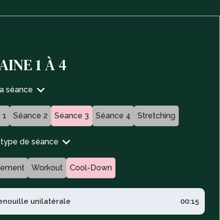
INE 1 À 4
ta séance
 1
Séance 2
Séance 3
Séance 4
Stretching
n type de séance
fement
Workout
Cool-Down
enouille unilatérale
00:15