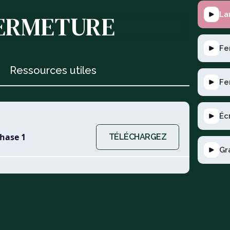
La
ERMETURE
Fe
Ressources utiles
Fe
Éc
phase 1
TÉLÉCHARGEZ
Gr