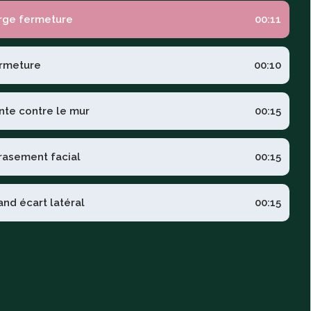
rge fermeture
00:11
rmeture
00:10
nte contre le mur
00:15
rasement facial
00:15
and écart latéral
00:15