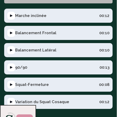
Marche inclinée
00:12
Balancement Frontal
00:10
Balancement Latéral
00:10
90/90
00:13
Squat-Fermeture
00:08
Variation du Squat Cosaque
00:12