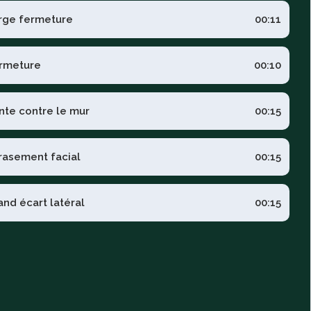
rge fermeture
00:11
rmeture
00:10
nte contre le mur
00:15
rasement facial
00:15
and écart latéral
00:15