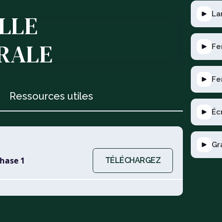
La
LLE
RALE
Fe
Fe
Ressources utiles
Éc
Gr
phase 1
TÉLÉCHARGEZ