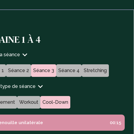
INE 1 À 4
ta séance
 1
Séance 2
Séance 3
Séance 4
Stretching
n type de séance
fement
Workout
Cool-Down
enouille unilatérale
00:15