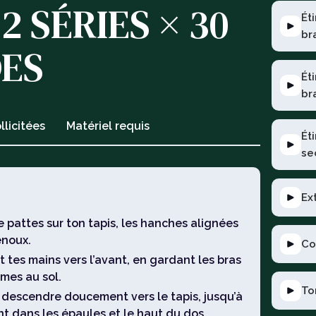
 2 SÉRIES × 30
Ét
br
ES
Ét
br
llicitées
Matériel requis
Ét
se
Ex
e pattes sur ton tapis, les hanches alignées
enoux.
Co
tes mains vers l’avant, en gardant les bras
mes au sol.
To
e descendre doucement vers le tapis, jusqu’à
nt dans les épaules et le haut du dos.