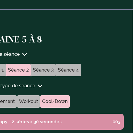
AINE 5 À 8
ta séance
 1
Séance 2
Séance 3
Séance 4
n type de séance
fement
Workout
Cool-Down
ppy - 2 séries × 30 secondes
003