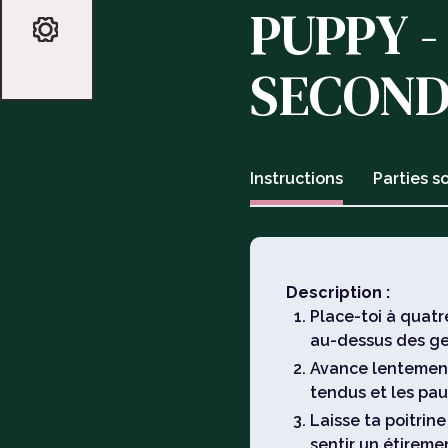
PUPPY -
SECOND
Instructions
Parties so
Description :
Place-toi à quatr
au-dessus des g
Avance lentement 
tendus et les pau
Laisse ta poitrin
sentir un étireme