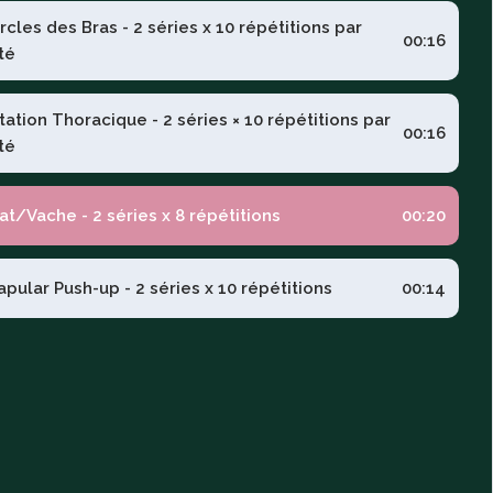
rcles des Bras - 2 séries x 10 répétitions par
00:16
té
tation Thoracique - 2 séries × 10 répétitions par
00:16
té
at/Vache - 2 séries x 8 répétitions
00:20
apular Push-up - 2 séries x 10 répétitions
00:14