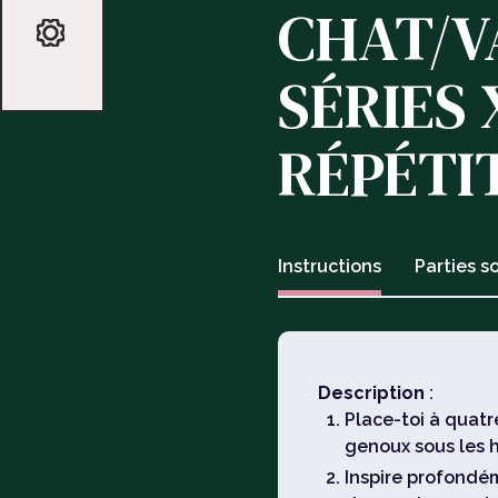
CHAT/VA
SÉRIES 
RÉPÉTI
Instructions
Parties so
Description
:
Place-toi à quatr
genoux sous les 
Inspire profondém