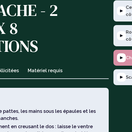
CHE - 2
Ce
cô
X 8
Ro
TIONS
cô
Ch
llicitées
Matériel requis
Sc
e pattes, les mains sous les épaules et les
hanches.
ent en creusant le dos : laisse le ventre