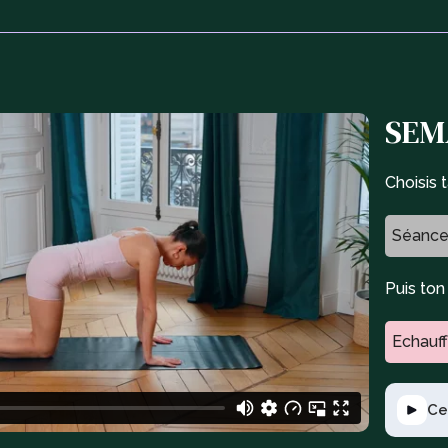
SEMA
Choisis 
Séance
Puis to
Echauf
Ce