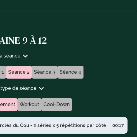
INE 9 À 12
ta séance
 1
Séance 2
Séance 3
Séance 4
n type de séance
fement
Workout
Cool-Down
rcles du Cou - 2 séries x 5 répétitions par côté
00:17