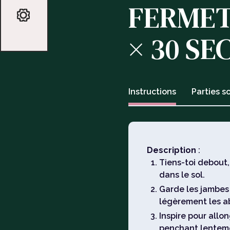
FERMETU
× 30 S
Instructions
Parties so
Description
:
Tiens-toi debout,
dans le sol.
Garde les jambes
légèrement les a
Inspire pour allon
penchant lentemen