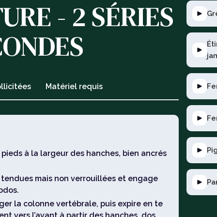
RE - 2 SÉRIES
Gr
ECONDES
Ét
ja
Fe
llicitées
Matériel requis
Fe
Pi
 pieds à la largeur des hanches, bien ancrés
 tendues mais non verrouillées et engage
Pa
bdos.
ger la colonne vertébrale, puis expire en te
t vers l’avant à partir des hanches, dos