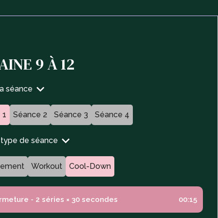
INE 9 À 12
ta séance
 1
Séance 2
Séance 3
Séance 4
n type de séance
fement
Workout
Cool-Down
rmeture - 2 séries × 30 secondes
00:15