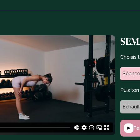
SEMA
Choisis 
Séance
Puis to
Echauf
Fe