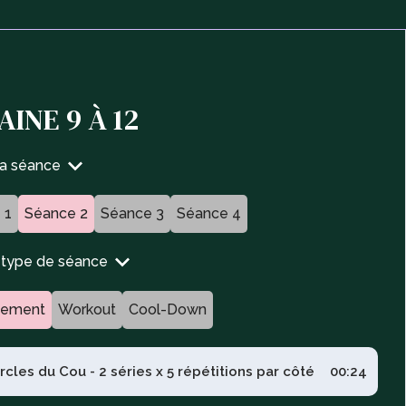
INE 9 À 12
ta séance
 1
Séance 2
Séance 3
Séance 4
n type de séance
fement
Workout
Cool-Down
rcles du Cou - 2 séries x 5 répétitions par côté
00:24