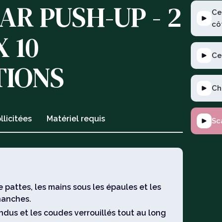
R PUSH-UP - 2
Ce
cô
X 10
Ce
TIONS
Ch
llicitées
Matériel requis
Sc
e pattes, les mains sous les épaules et les
hanches.
ndus et les coudes verrouillés tout au long