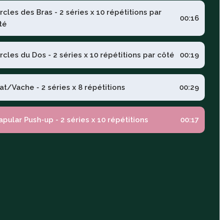
rcles des Bras - 2 séries x 10 répétitions par
00:16
té
rcles du Dos - 2 séries x 10 répétitions par côté
00:19
at/Vache - 2 séries x 8 répétitions
00:29
apular Push-up - 2 séries x 10 répétitions
00:17