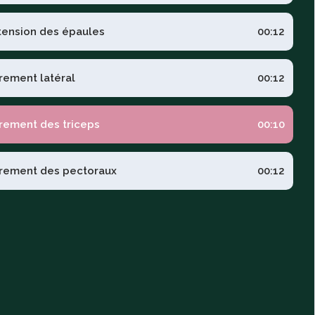
tension des épaules
00:12
irement latéral
00:12
irement des triceps
00:10
irement des pectoraux
00:12