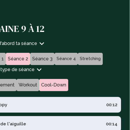
INE 9 À 12
d'abord ta séance
 1
Séance 2
Séance 3
Séance 4
Stretching
n type de séance
fement
Workout
Cool-Down
ppy
00:12
 de l'aiguille
00:14