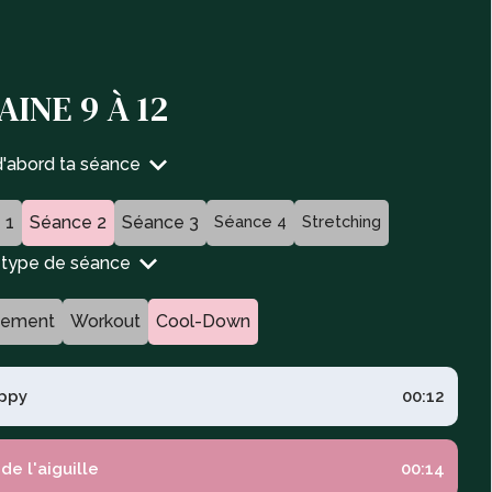
INE 9 À 12
d'abord ta séance
 1
Séance 2
Séance 3
Séance 4
Stretching
n type de séance
fement
Workout
Cool-Down
ppy
00:12
 de l'aiguille
00:14