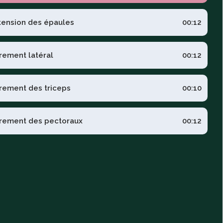
tension des épaules
00:12
irement latéral
00:12
irement des triceps
00:10
irement des pectoraux
00:12